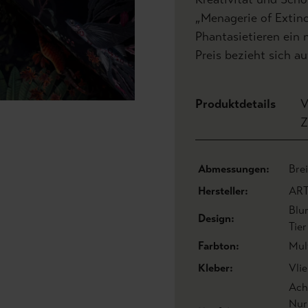
„Menagerie of Extin
Phantasietieren ein
Preis bezieht sich au
Produktdetails
V
Z
Abmessungen:
Bre
Hersteller:
AR
Blu
Design:
Tie
Farbton:
Mul
Kleber:
Vlie
Acht
Nur