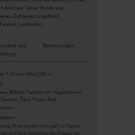
ct Animals“ einer Horde von
 neues Zuhause zu geben?
f einen Laufmeter.
ersand und
Bewertungen
ahlung
ite: 1,30 m x Höhe 1,00 m
TE
men
, Blätter
, Tapeten mit Vogelmotiven
,
r Tapeten
, Tiere
, Vögel
, Äste
ticolor
skleber
ung: Preis bezieht sich auf 1 m Tapete -
 ganze Meter bestellbar.Bei Fragen zur