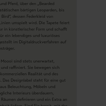
und Pferd, über den „Bearded
stätischen bärtigen Leoparden, bis
 Bird“, dessen Federkleid von
-Linien umspielt wird. Die Tapete feiert
r in künstlerischer Form und schafft
für ein lebendiges und luxuriöses
stellt im Digitaldruckverfahren auf
esträger.
 Moooi sind stets unerwartet,
h und raffiniert. Sie bewegen sich
kommerziellen Realität und des
s. Das Designlabel steht für eine gut
 aus Beleuchtung, Möbeln und
ägliche Interieurs überdauern,
 Räumen definieren und ein Extra an
heit liefern. Sind Sie bereit, mit der