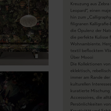
Kreuzung aus Zebra 
Leopard“, einen maje
hin zum „Calligraphy
filigranen Kalligrafie
die Opulenz der Natu
die perfekte Kulisse 
Wohnambiente. Herge
textil beflocktem Vli
Über Moooi
Die Kollektionen von
eklektisch, rebellisc
immer am Rande der 
kulturellen Interesse
kuratierte Mischung
Accessoires, die allt
Persönlichkeiten von
Kreativität und Schön