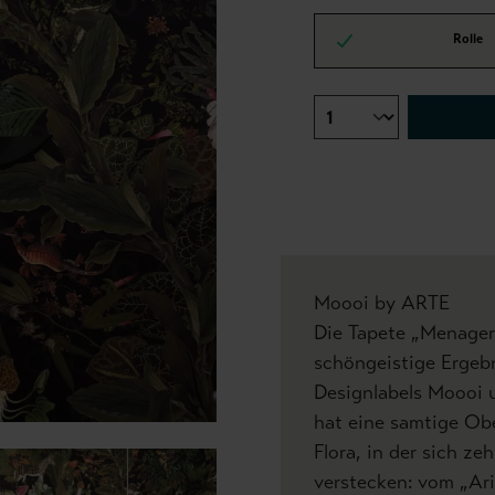
Rolle
Moooi by ARTE
Die Tapete „Menageri
schöngeistige Ergebn
Designlabels Moooi u
hat eine samtige Obe
Flora, in der sich zeh
verstecken: vom „Ari