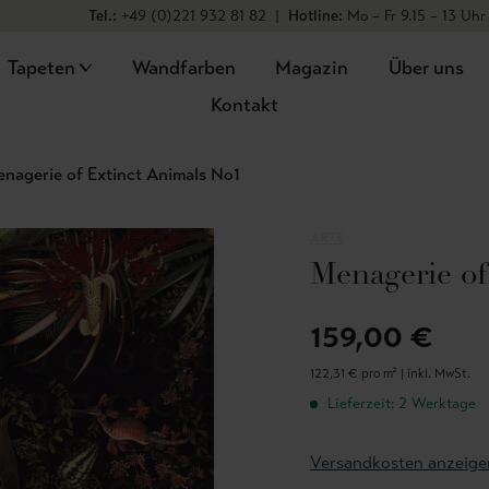
Tel.:
+49 (0)221 932 81 82
|
Hotline:
Mo – Fr 9.15 – 13 Uhr
Tapeten
Wandfarben
Magazin
Über uns
Kontakt
nagerie of Extinct Animals No1
ARTE
Menagerie of
159,00 €
122,31 € pro m² |
inkl. MwSt.
Lieferzeit: 2 Werktage
Versandkosten anzeige