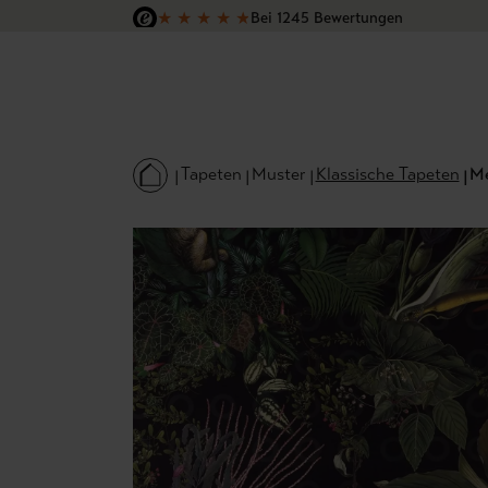
★
★
★
★
★
Bei 1245 Bewertungen
 Hauptinhalt springen
Zur Suche springen
Zur Hauptnavigation springen
Versandkostenfrei in Deutschland
Tapeten
Muster
Klassische Tapeten
Me