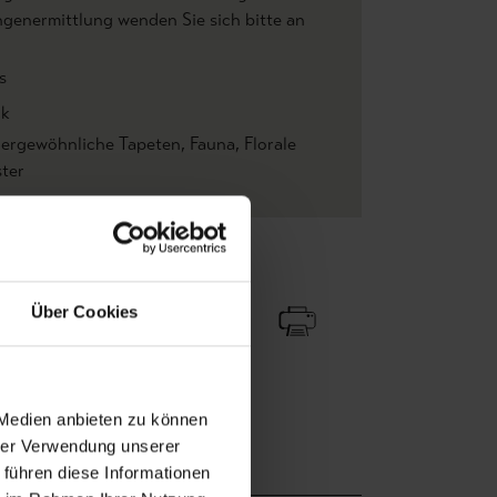
genermittlung wenden Sie sich bitte an
.
s
ck
ergewöhnliche Tapeten
, Fauna
, Florale
ter
Zu Favoriten
Teilen!
Über Cookies
 Medien anbieten zu können
hrer Verwendung unserer
 führen diese Informationen