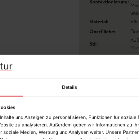
Konfektionierung:
Men
uns
Material:
Vlie
Oberfläche:
Flo
Auß
Stil:
Mus
FAQ
Details
Cookies
nhalte und Anzeigen zu personalisieren, Funktionen für soziale
Website zu analysieren. Außerdem geben wir Informationen zu I
Frage stellen
+49 (0)221 932 81 82
r soziale Medien, Werbung und Analysen weiter. Unsere Partner