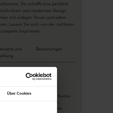
afzimmer. Sie schafft eine perfekte
türlichkeit und modernem Design
rbar mit erdigen Tönen und edlen
ren. Lassen Sie sich von der zeitlosen
urtapete inspirieren.
ersand und
Bewertungen
ahlung
ite: 0,91 m x Höhe 1,00 m
8 m
amance
Über Cookies
ader Ansatz
, Gut lichtbeständig
, Restlos
cken abziehbar
, Wand einkleistern
,
serbeständig bis zum Zeitpunkt der