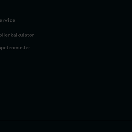
ervice
ollenkalkulator
apetenmuster