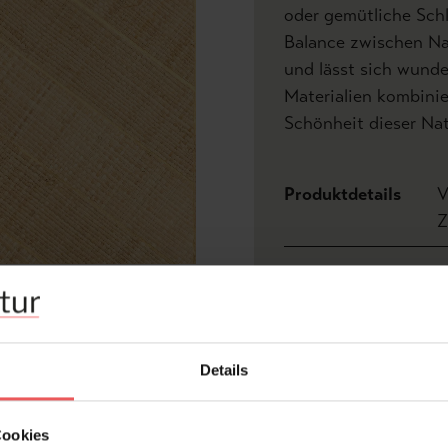
oder gemütliche Schl
Balance zwischen Na
und lässt sich wunde
Materialien kombinie
Schönheit dieser Nat
Produktdetails
V
Z
Abmessungen:
Bre
Rapport:
0,0
Hersteller:
Cas
Details
Ger
tro
Bemerkenswert:
Was
Cookies