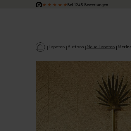
★
★
★
★
★
Bei 1245 Bewertungen
 Hauptinhalt springen
Zur Suche springen
Zur Hauptnavigation springen
Versandkostenfrei in Deutschland
Tapeten
Buttons
Neue Tapeten
Merina