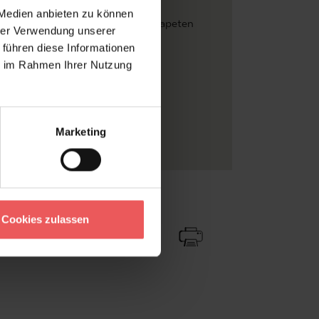
arbeitung
 Medien anbieten zu können
urfaser
, Struktur
, Textil & NaturTapeten
hrer Verwendung unserer
me
, Gold
 führen diese Informationen
ie im Rahmen Ihrer Nutzung
skleber
l
fmeter
Marketing
 auf Vliesträger
Zu Favoriten
Teilen!
Cookies zulassen