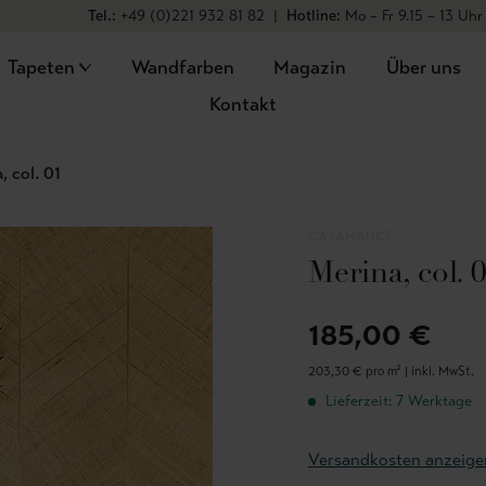
Tel.:
+49 (0)221 932 81 82
|
Hotline:
Mo – Fr 9.15 – 13 Uhr
Tapeten
Wandfarben
Magazin
Über uns
Kontakt
, col. 01
CASAMANCE
Merina, col. 
185,00 €
203,30 € pro m² |
inkl. MwSt.
Lieferzeit: 7 Werktage
Versandkosten anzeige