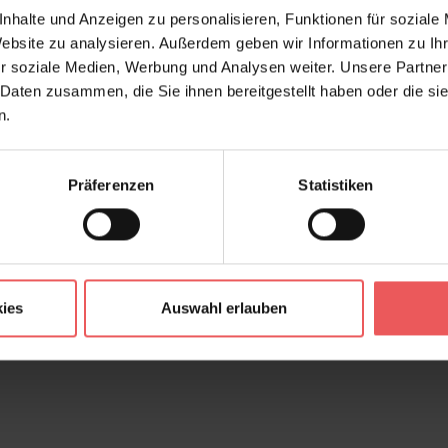
Ver
nhalte und Anzeigen zu personalisieren, Funktionen für soziale
Design:
Nat
Website zu analysieren. Außerdem geben wir Informationen zu I
Farbton:
Cre
r soziale Medien, Werbung und Analysen weiter. Unsere Partner
 Daten zusammen, die Sie ihnen bereitgestellt haben oder die s
Kleber:
Vlie
n.
Kollektion:
Sola
Konfektionierung:
Lau
Präferenzen
Statistiken
Material:
Bast
FAQ
ies
Auswahl erlauben