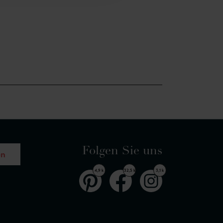
Folgen Sie uns
en
4,9 k
32,5 k
3,1 k