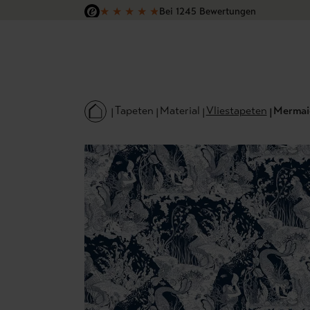
★
★
★
★
★
Bei 1245 Bewertungen
 Hauptinhalt springen
Zur Suche springen
Zur Hauptnavigation springen
Versandkostenfrei in Deutschland
Tapeten
Material
Vliestapeten
Mermai