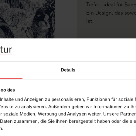
Tiefe – ideal für Ba
Ein Design, das sowo
ist.
Produktdetails
V
Z
Details
Abmessungen:
Rapport:
Cookies
Hersteller:
nhalte und Anzeigen zu personalisieren, Funktionen für soziale
Bemerkenswert:
Website zu analysieren. Außerdem geben wir Informationen zu I
Design:
r soziale Medien, Werbung und Analysen weiter. Unsere Partner
Druckart:
 Daten zusammen, die Sie ihnen bereitgestellt haben oder die s
n.
Farbton: