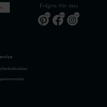
Folgen Sie uns
en
4,9 k
32,5 k
3,1 k
ervice
ollenkalkulator
apetenmuster