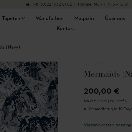
Tel.:
+49 (0)221 932 81 82
|
Hotline:
Mo – Fr 9.15 – 13 Uhr
Tapeten
Wandfarben
Magazin
Über uns
Kontakt
ds (Navy)
DUPENNY
Mermaids (N
200,00 €
128,21 € pro m² |
inkl. MwSt.
Versandfertig in 10 Tage
Versandkosten anzeige