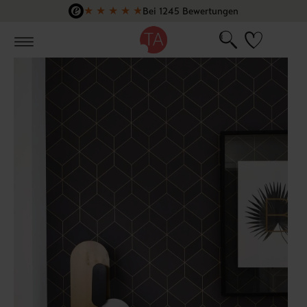
★
★
★
★
★
Bei 1245 Bewertungen
Zum Hauptinhalt springen