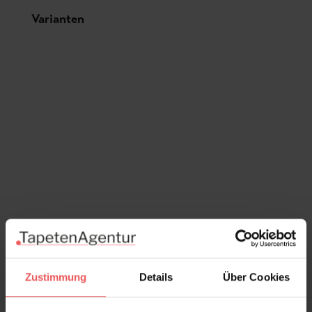
Produktgalerie überspringen
Varianten
Zustimmung
Details
Über Cookies