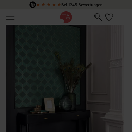
★
★
★
★
★
Bei 1245 Bewertungen
Zum Hauptinhalt springen