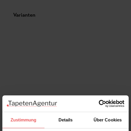
Produktgalerie überspringen
Varianten
Zustimmung
Details
Über Cookies