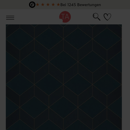
★
★
★
★
★
Bei 1245 Bewertungen
Zum Hauptinhalt springen