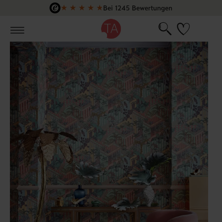
★
★
★
★
★
Bei 1245 Bewertungen
Zum Hauptinhalt springen