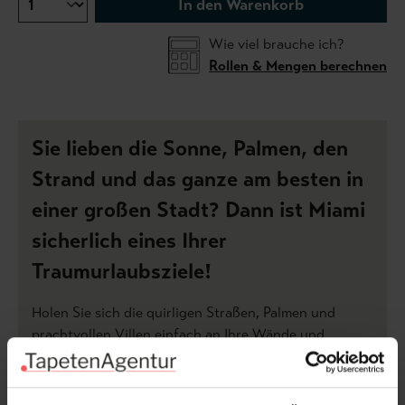
In den Warenkorb
Wie viel brauche ich?
Rollen & Mengen berechnen
Sie lieben die Sonne, Palmen, den
Strand und das ganze am besten in
einer großen Stadt? Dann ist Miami
sicherlich eines Ihrer
Traumurlaubsziele!
Holen Sie sich die quirligen Straßen, Palmen und
prachtvollen Villen einfach an Ihre Wände und
genießen Sie Urlaubsfeeling pur in den eigenen vier
Wänden. Die Tapete Miami besticht durch ihre
Mischung aus floralem Muster und opulenter