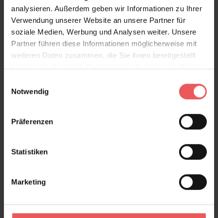
analysieren. Außerdem geben wir Informationen zu Ihrer
englische William-Morris-Tapete wird Ihre Wand in
Verwendung unserer Website an unsere Partner für
etwas ganz Besonderes verwandeln. Morris & Co ist
soziale Medien, Werbung und Analysen weiter. Unsere
bekannt für seine hochwertigen Tapeten und
Partner führen diese Informationen möglicherweise mit
Textilien.
weiteren Daten zusammen, die Sie ihnen bereitgestellt
haben oder die sie im Rahmen Ihrer Nutzung der Dienste
Produktdetails
gesammelt haben.
Einwilligungsauswahl
Notwendig
Versand & Zahlung
Präferenzen
Bewertungen
Statistiken
FAQ
Teilen!
Marketing
Sie haben Fragen zum Produkt?