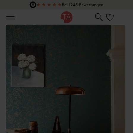
★
★
★
★
★
Bei 1245 Bewertungen
Zum Hauptinhalt springen