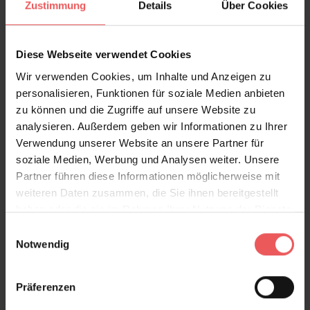
Zustimmung
Details
Über Cookies
verträumte Romantiker ganz besonders glücklich
werden.
Diese Webseite verwendet Cookies
Die zarten Ranken mit den filigranen Blüten und
Wir verwenden Cookies, um Inhalte und Anzeigen zu
Blättern schlängeln sich in einer luftigen Bewegtheit
personalisieren, Funktionen für soziale Medien anbieten
über die Wände und lassen den Sommer erahnen. Die
zu können und die Zugriffe auf unsere Website zu
wunderschöne Kombination aus dem Grün der Blätter
analysieren. Außerdem geben wir Informationen zu Ihrer
im Zusammenspiel mit Blüten in den Grundfarben
Verwendung unserer Website an unsere Partner für
Gelb, Rot und Blau schaffen eine warme Harmonie, die
soziale Medien, Werbung und Analysen weiter. Unsere
jedem Raum zu einer Oase der Entspannung und des
Partner führen diese Informationen möglicherweise mit
Wohlgefühls werden lässt. Diese Blumentapete passt
weiteren Daten zusammen, die Sie ihnen bereitgestellt
nicht nur in jeden Raum, sondern auch zu jedem
haben oder die sie im Rahmen Ihrer Nutzung der Dienste
Einrichtungsstil, denn sie geht individuell mit Möbeln
gesammelt haben.
Einwilligungsauswahl
und Dekorationsgegenständen ein sanftes Spiel
Notwendig
zwischen Kontrast und Symbiose ein.
Präferenzen
.. zur Kollektion FALSTERBO III >>