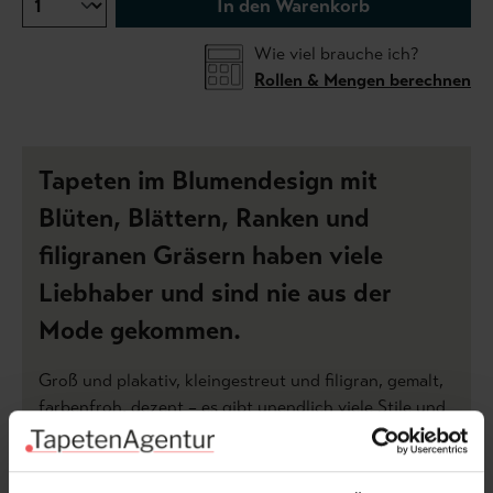
In den Warenkorb
Wie viel brauche ich?
Rollen & Mengen berechnen
Tapeten im Blumendesign mit
Blüten, Blättern, Ranken und
filigranen Gräsern haben viele
Liebhaber und sind nie aus der
Mode gekommen.
Groß und plakativ, kleingestreut und filigran, gemalt,
farbenfroh, dezent – es gibt unendlich viele Stile und
Varianten, unsere wunderschöne Natur in die eigenen
vier Wände zu holen. Mit der Tapete Midsummer Ece
aus der Kollektion FALSTERBOY III werden vor allem