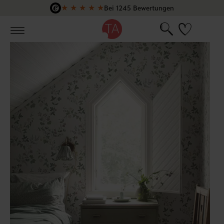
★
★
★
★
★
Bei 1245 Bewertungen
Zum Hauptinhalt springen