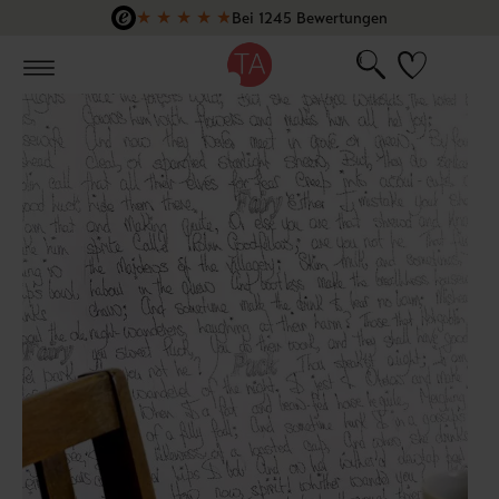
★
★
★
★
★
Bei 1245 Bewertungen
Zum Hauptinhalt springen