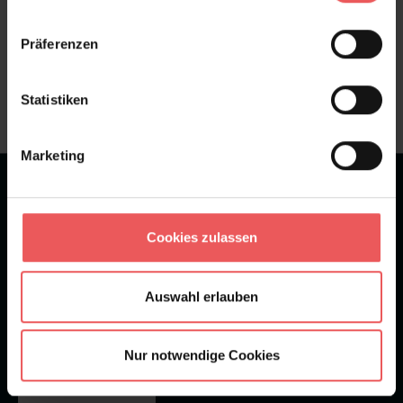
Sie haben Fragen zum Produkt?
Präferenzen
Frage stellen
+49 (0)221 932 81 82
Statistiken
Marketing
★
★
★
★
★
Bei 1245 Bewertungen
Cookies zulassen
Newsletter
Auswahl erlauben
Nur notwendige Cookies