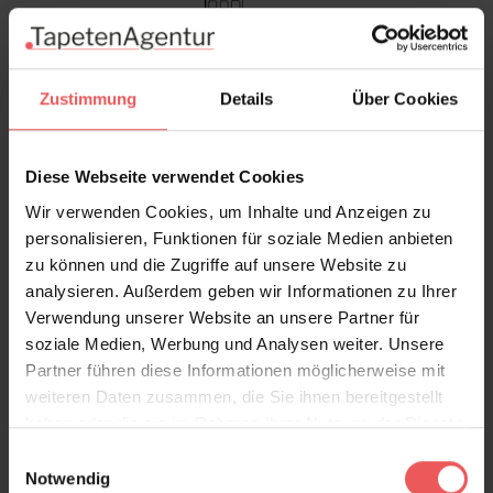
Rollen & Mengen berechnen
Zustimmung
Details
Über Cookies
Preis pro lfm. Maximal bestellbare Bahnlänge 4,50m.
Diese Webseite verwendet Cookies
Wir verwenden Cookies, um Inhalte und Anzeigen zu
Produktdetails
personalisieren, Funktionen für soziale Medien anbieten
zu können und die Zugriffe auf unsere Website zu
Versand & Zahlung
analysieren. Außerdem geben wir Informationen zu Ihrer
Verwendung unserer Website an unsere Partner für
Bewertungen
soziale Medien, Werbung und Analysen weiter. Unsere
Partner führen diese Informationen möglicherweise mit
weiteren Daten zusammen, die Sie ihnen bereitgestellt
FAQ
Teilen!
haben oder die sie im Rahmen Ihrer Nutzung der Dienste
gesammelt haben.
Einwilligungsauswahl
Notwendig