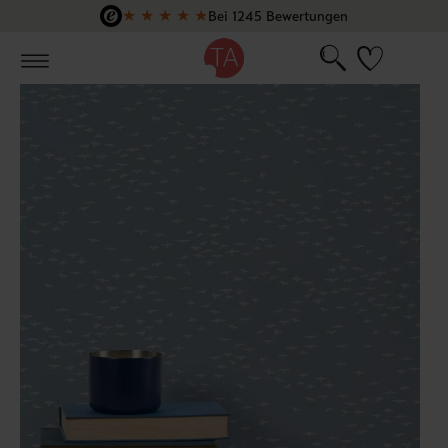
★
★
★
★
★
Bei 1245 Bewertungen
Zum Hauptinhalt springen