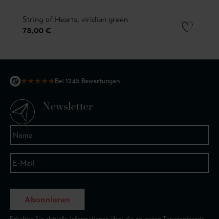
String of Hearts, viridian green
78,00 €
★
★
★
★
★
Bei 1245 Bewertungen
Newsletter
Abonnieren
Erhalten Sie aktuelle Informationen über die neuesten Tapetentrends.