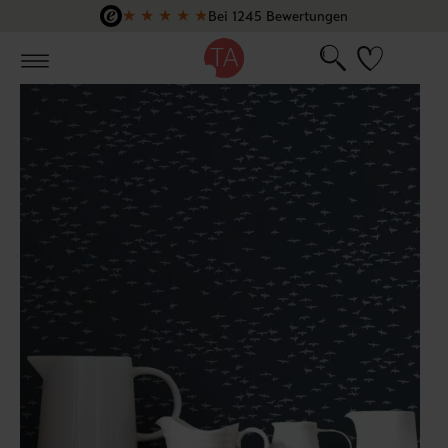
★
★
★
★
★
Bei 1245 Bewertungen
Zum Hauptinhalt springen