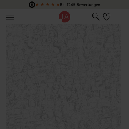
★
★
★
★
★
Bei 1245 Bewertungen
Zum Hauptinhalt springen