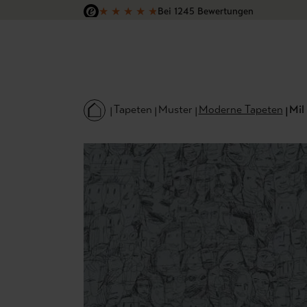
★
★
★
★
★
Bei 1245 Bewertungen
 Hauptinhalt springen
Zur Suche springen
Zur Hauptnavigation springen
Versandkostenfrei in Deutschland
Tapeten
Muster
Moderne Tapeten
Mil