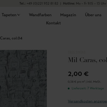
Tel.:
+49 (0)221 932 81 82
|
Hotline:
Mo – Fr 9.15 – 13 Uhr
Tapeten
Wandfarben
Magazin
Über uns
Kontakt
 Caras, col.04
TRES TINTAS
Mil Caras, co
2,00 €
0,38 € pro m² |
inkl. MwSt.
Lieferzeit: 7 Werktage
Versandkosten anzeige