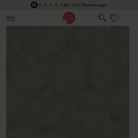
★
★
★
★
★
Bei 1245 Bewertungen
Zum Hauptinhalt springen