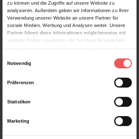
zu können und die Zugriffe auf unsere Website zu
genug, um unterschiedlichste Einrichtungsstile zu
analysieren. Außerdem geben wir Informationen zu Ihrer
begleiten – von modernem Luxus bis hin zu zeitlos
Verwendung unserer Website an unsere Partner für
eleganten Interieurs. Mineral schafft Wände mit
soziale Medien, Werbung und Analysen weiter. Unsere
architektonischer Präsenz und einer dezenten
Partner führen diese Informationen möglicherweise mit
Exklusivität, die sich erst bei näherem Hinsehen
weiteren Daten zusammen, die Sie ihnen bereitgestellt
vollständig offenbart.
haben oder die sie im Rahmen Ihrer Nutzung der Dienste
gesammelt haben.
Einwilligungsauswahl
Produktdetails
Notwendig
Versand & Zahlung
Präferenzen
Bewertungen
Statistiken
FAQ
Teilen!
Marketing