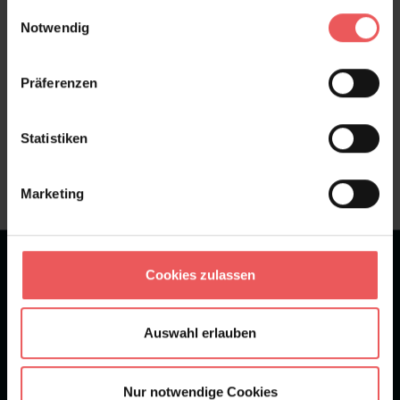
gesammelt haben.
Einwilligungsauswahl
FAQ
Teilen!
Notwendig
Präferenzen
Sie haben Fragen zum Produkt?
Statistiken
Frage stellen
+49 (0)221 932 81 82
Marketing
★
★
★
★
★
Bei 1245 Bewertungen
Cookies zulassen
Newsletter
Auswahl erlauben
Nur notwendige Cookies