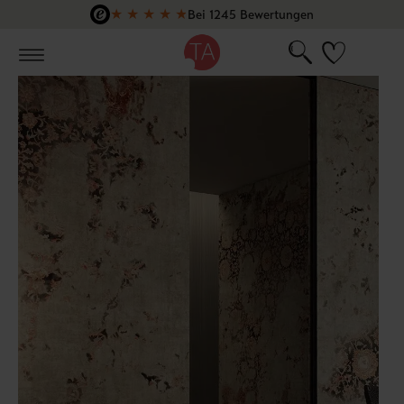
★
★
★
★
★
Bei 1245 Bewertungen
Zum Hauptinhalt springen