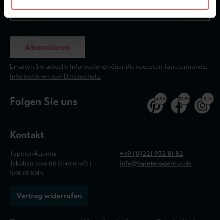
Abonnieren
Erhalten Sie aktuelle Informationen über die neuesten Tapetentrends.
Informationen zum Datenschutz.
Folgen Sie uns
4,9 k
32,5 k
3,1 k
Kontakt
TapetenAgentur
+49 (0)221 932 81 82
Jakobstrasse 66 (Innenhof) |
info@tapetenagentur.de
50678 Köln
Vertrag widerrufen