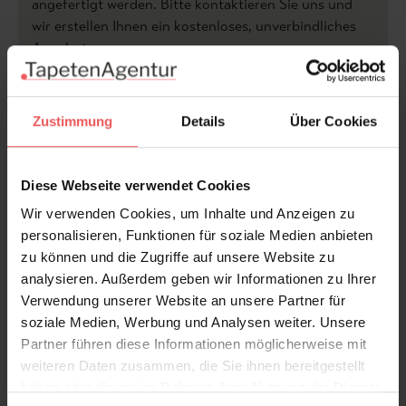
angefertigt werden. Bitte kontaktieren Sie uns und
wir erstellen Ihnen ein kostenloses, unverbindliches
Angebot.
Bitte beachten Sie,
dass je nach Sondergröße nur
Ausschnitte des Motivs sein können.
Zustimmung
Details
Über Cookies
.. mehr Tapeten von Glamora >>
...mehr aus der Kollektion |
Diese Webseite verwendet Cookies
"Shabby Chic"...
Wir verwenden Cookies, um Inhalte und Anzeigen zu
personalisieren, Funktionen für soziale Medien anbieten
zu können und die Zugriffe auf unsere Website zu
Produktdetails
analysieren. Außerdem geben wir Informationen zu Ihrer
Verwendung unserer Website an unsere Partner für
Versand & Zahlung
soziale Medien, Werbung und Analysen weiter. Unsere
Partner führen diese Informationen möglicherweise mit
Bewertungen
weiteren Daten zusammen, die Sie ihnen bereitgestellt
haben oder die sie im Rahmen Ihrer Nutzung der Dienste