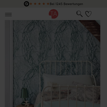
★
★
★
★
★
Bei 1245 Bewertungen
Zum Hauptinhalt springen