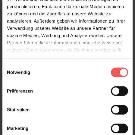
abgeleitet, um die natürliche Textur und Tiefe der
personalisieren, Funktionen für soziale Medien anbieten
entworfenen Reben zu bewahren. Die Farbgebung
zu können und die Zugriffe auf unsere Website zu
"Nebel" verleiht dem Raum eine ätherische und ruhige
analysieren. Außerdem geben wir Informationen zu Ihrer
Atmosphäre, die ein Gefühl der Entdeckung und
Verwendung unserer Website an unsere Partner für
zeitlosen Schönheit hervorruft. Diese Tapete ist nicht
soziale Medien, Werbung und Analysen weiter. Unsere
nur eine dekorative Ergänzung, sondern erzählt eine
Partner führen diese Informationen möglicherweise mit
Geschichte, die die Vorstellungskraft beflügelt und
weiteren Daten zusammen, die Sie ihnen bereitgestellt
eine gemütliche, geschichtsträchtige Umgebung
haben oder die sie im Rahmen Ihrer Nutzung der Dienste
schafft.
gesammelt haben.
Einwilligungsauswahl
Notwendig
Produktdetails
Präferenzen
Versand & Zahlung
Statistiken
Bewertungen
Marketing
FAQ
Teilen!