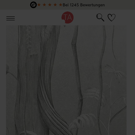
★
★
★
★
★
Bei 1245 Bewertungen
Zum Hauptinhalt springen