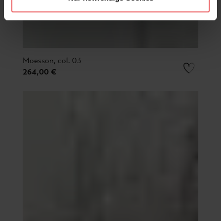
Moesson, col. 03
264,00 €