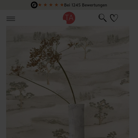
★
★
★
★
★
Bei 1245 Bewertungen
Zum Hauptinhalt springen