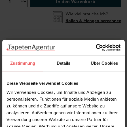
In den Warenkorb
Wie viel brauche ich?
Rollen & Mengen berechnen
Mokuso, col. 09 zeigt eine ruhige, poetische
Landschaftskomposition mit sanften Hügeln,
filigranen Bäumen und feinen Naturdetails. Die
Zustimmung
Details
Über Cookies
harmonische Farbgebung in Creme, Greige, Beige und
soften Salbeitönen verleiht dem Design eine leichte,
fast meditative Ausstrahlung. Die zart illustrierten
Diese Webseite verwendet Cookies
Landschaftselemente erinnern an traditionelle
Wir verwenden Cookies, um Inhalte und Anzeigen zu
asiatische Tuschezeichnungen und schaffen eine
personalisieren, Funktionen für soziale Medien anbieten
elegante Tiefenwirkung mit natürlichem Charakter.
zu können und die Zugriffe auf unsere Website zu
Ideal für stilvolle Wohnräume, Schlafzimmer oder
analysieren. Außerdem geben wir Informationen zu Ihrer
Interior-Konzepte mit minimalistischer Ruhe und
Verwendung unserer Website an unsere Partner für
zeitloser Natürlichkeit.
soziale Medien, Werbung und Analysen weiter. Unsere