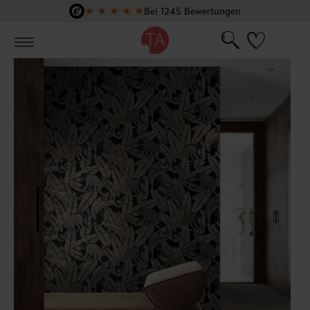
★
★
★
★
★
Bei 1245 Bewertungen
Zum Hauptinhalt springen