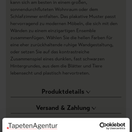
kann sich am besten in einem großen,
sonnendurchfluteten Wohnraum oder dem
Schlafzimmer entfalten. Das plakative Muster passt
hervorragend zu modernen Möbeln, die sich mit den
Wänden zu einem einzigartigen Ensemble
zusammenfügen. Wählen Sie die hellen Farben für
eine eher zurückhaltende ruhige Wandgestaltung,
oder setzen Sie auf das kontrastreiche
Zusammenspiel eines dunklen, fast schwarzen
Hintergrundes, aus dem die Blätter und Tiere
lebensecht und plastisch hervortreten.
Produktdetails
Versand & Zahlung
Bewertungen