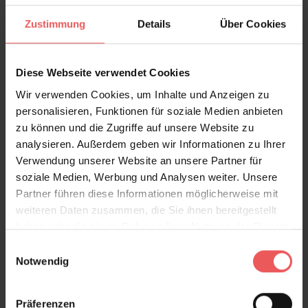
FAQ
Teilen!
Zustimmung
Details
Über Cookies
Diese Webseite verwendet Cookies
Wir verwenden Cookies, um Inhalte und Anzeigen zu
Sie haben Fragen zum Produkt?
personalisieren, Funktionen für soziale Medien anbieten
Frage stellen
zu können und die Zugriffe auf unsere Website zu
analysieren. Außerdem geben wir Informationen zu Ihrer
+49 (0)221 932 81 82
Verwendung unserer Website an unsere Partner für
soziale Medien, Werbung und Analysen weiter. Unsere
Partner führen diese Informationen möglicherweise mit
weiteren Daten zusammen, die Sie ihnen bereitgestellt
Produktgalerie überspringen
Varianten
haben oder die sie im Rahmen Ihrer Nutzung der Dienste
gesammelt haben.
Einwilligungsauswahl
Notwendig
Präferenzen