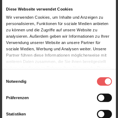
wir erstellen Ihnen ein kostenloses, unverbindliches
Diese Webseite verwendet Cookies
Angebot.
Wir verwenden Cookies, um Inhalte und Anzeigen zu
Bitte beachten Sie,
dass je nach Sondergröße nur
personalisieren, Funktionen für soziale Medien anbieten
Ausschnitte des Motivs sein können.
zu können und die Zugriffe auf unsere Website zu
analysieren. Außerdem geben wir Informationen zu Ihrer
Verwendung unserer Website an unsere Partner für
soziale Medien, Werbung und Analysen weiter. Unsere
Partner führen diese Informationen möglicherweise mit
Produktdetails
weiteren Daten zusammen, die Sie ihnen bereitgestellt
haben oder die sie im Rahmen Ihrer Nutzung der Dienste
Versand & Zahlung
gesammelt haben.
Einwilligungsauswahl
Notwendig
Bewertungen
Präferenzen
FAQ
Teilen!
Statistiken