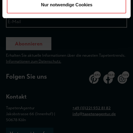
Nur notwendige Cookies
Abonnieren
Erhalten Sie aktuelle Informationen über die neuesten Tapetentrends.
Informationen zum Datenschutz.
Folgen Sie uns
4,9 k
32,5 k
3,1 k
Kontakt
TapetenAgentur
+49 (0)221 932 81 82
Jakobstrasse 66 (Innenhof) |
info@tapetenagentur.de
50678 Köln