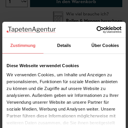
In den Warenkorb
Wie viel brauche ich?
Rollen & Mengen berechnen
Ein sphärisches Motiv des Designers
Gregor M. R.
Zustimmung
Details
Über Cookies
Johannsen, produziert durch die TapetenAgentur
. Die
Streifentapete Motions gibt es in verschiedenen
Diese Webseite verwendet Cookies
Farbgebungen. Sie ist bahnweise bestellbar. Für Ihre
Kalkulation: Eine Bahn ist 46,5 cm breit und 270 cm
Wir verwenden Cookies, um Inhalte und Anzeigen zu
hoch.
personalisieren, Funktionen für soziale Medien anbieten
zu können und die Zugriffe auf unsere Website zu
analysieren. Außerdem geben wir Informationen zu Ihrer
Produktdetails
Verwendung unserer Website an unsere Partner für
soziale Medien, Werbung und Analysen weiter. Unsere
Versand & Zahlung
Partner führen diese Informationen möglicherweise mit
weiteren Daten zusammen, die Sie ihnen bereitgestellt