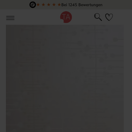
★
★
★
★
★
Bei 1245 Bewertungen
Zum Hauptinhalt springen