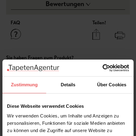
Bewertungen
FAQ
Teilen!
Sie haben Fragen zum Produkt?
Frage stellen
+49 (0)221 932 81 82
Zustimmung
Details
Über Cookies
Diese Webseite verwendet Cookies
Produktgalerie überspringen
Varianten
Wir verwenden Cookies, um Inhalte und Anzeigen zu
personalisieren, Funktionen für soziale Medien anbieten
zu können und die Zugriffe auf unsere Website zu