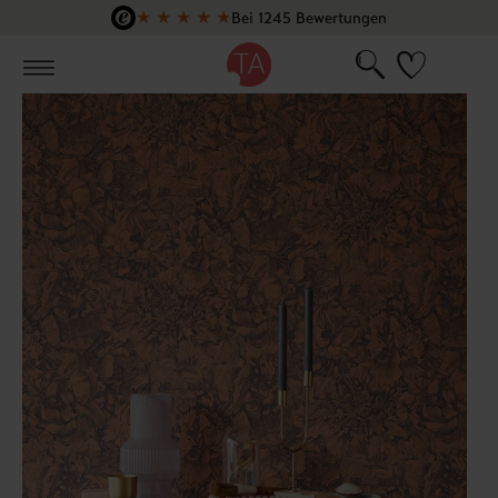
★
★
★
★
★
Bei 1245 Bewertungen
Zum Hauptinhalt springen