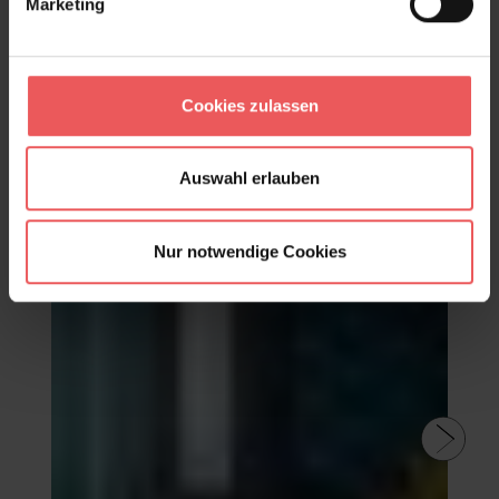
Marketing
Frage stellen
+49 (0)221 932 81 82
Cookies zulassen
Produktgalerie überspringen
Varianten
Auswahl erlauben
Nur notwendige Cookies