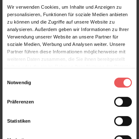
gesetzt mit indirekten Lichtquellen, werden Sie die
Wir verwenden Cookies, um Inhalte und Anzeigen zu
besondere Kraft der Tapete Nautilus spüren.
personalisieren, Funktionen für soziale Medien anbieten
zu können und die Zugriffe auf unsere Website zu
analysieren. Außerdem geben wir Informationen zu Ihrer
Verwendung unserer Website an unsere Partner für
Produktdetails
soziale Medien, Werbung und Analysen weiter. Unsere
Partner führen diese Informationen möglicherweise mit
weiteren Daten zusammen, die Sie ihnen bereitgestellt
Versand & Zahlung
haben oder die sie im Rahmen Ihrer Nutzung der Dienste
gesammelt haben.
Einwilligungsauswahl
Bewertungen
Notwendig
FAQ
Teilen!
Präferenzen
Statistiken
Sie haben Fragen zum Produkt?