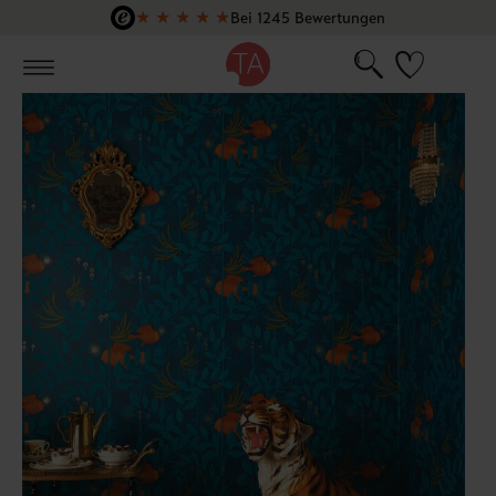
★
★
★
★
★
Bei 1245 Bewertungen
Zum Hauptinhalt springen