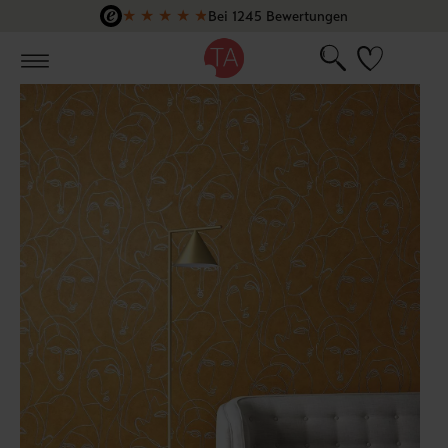
★
★
★
★
★
Bei 1245 Bewertungen
Zum Hauptinhalt springen