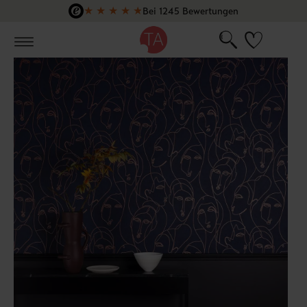
★
★
★
★
★
Bei 1245 Bewertungen
Zum Hauptinhalt springen