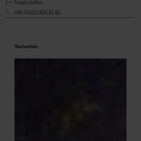
Frage stellen
+49 (0)221 932 81 82
Produktgalerie überspringen
Varianten