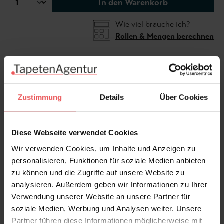
In den Warenkorb
Wie viel brauche ich?
Rollen & Mengen berechnen
Neptun-Tapete in Aquamarine. Neptun hat seinen
Namen vom römischen Gott des Meeres und ist ein
Zustimmung
Details
Über Cookies
fröhlicher „Unterwasser“-Druck, der eines der
Weltwunder zeigt, das große Barriereriff. Neptun
zeigt bunte Korallen, Algen und wunderschöne
Diese Webseite verwendet Cookies
schwarz-weiße Fische. Dieses wunderbare Design ist
Wir verwenden Cookies, um Inhalte und Anzeigen zu
in Grün-Blau gehalten. Dies ist der perfekte
personalisieren, Funktionen für soziale Medien anbieten
Badezimmerdruck! Kombinieren Sie es mit schwarzen
zu können und die Zugriffe auf unsere Website zu
Fliesen und goldenen Oberflächen.
analysieren. Außerdem geben wir Informationen zu Ihrer
Verwendung unserer Website an unsere Partner für
Produktdetails
soziale Medien, Werbung und Analysen weiter. Unsere
Partner führen diese Informationen möglicherweise mit