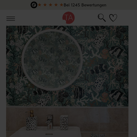
★
★
★
★
★
Bei 1245 Bewertungen
Zum Hauptinhalt springen