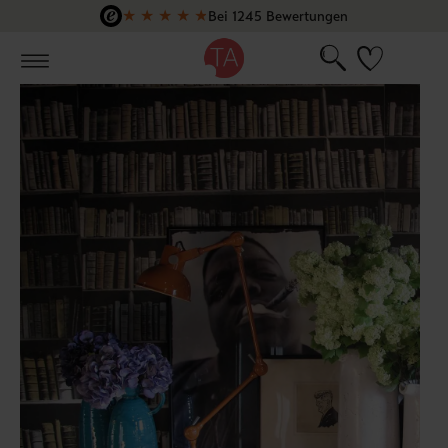
★
★
★
★
★
Bei 1245 Bewertungen
Zum Hauptinhalt springen