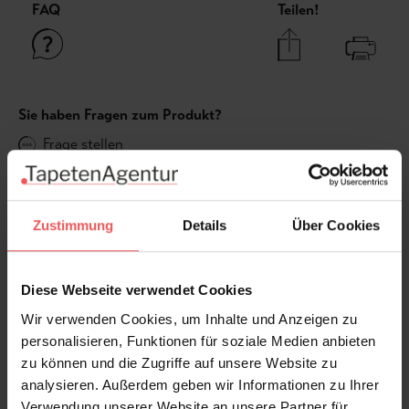
FAQ
Teilen!
Sie haben Fragen zum Produkt?
Frage stellen
+49 (0)221 932 81 82
Zustimmung
Details
Über Cookies
Produktgalerie überspringen
Varianten
Diese Webseite verwendet Cookies
Wir verwenden Cookies, um Inhalte und Anzeigen zu
personalisieren, Funktionen für soziale Medien anbieten
zu können und die Zugriffe auf unsere Website zu
analysieren. Außerdem geben wir Informationen zu Ihrer
Verwendung unserer Website an unsere Partner für