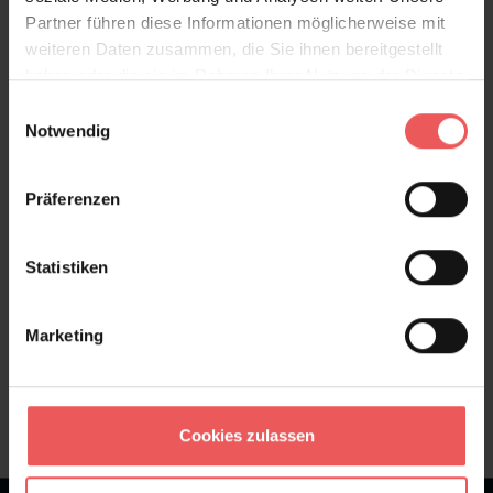
Produktdetails
Partner führen diese Informationen möglicherweise mit
weiteren Daten zusammen, die Sie ihnen bereitgestellt
haben oder die sie im Rahmen Ihrer Nutzung der Dienste
Versand & Zahlung
gesammelt haben.
Einwilligungsauswahl
Notwendig
Bewertungen
Präferenzen
FAQ
Teilen!
Statistiken
Marketing
Sie haben Fragen zum Produkt?
Frage stellen
+49 (0)221 932 81 82
Cookies zulassen