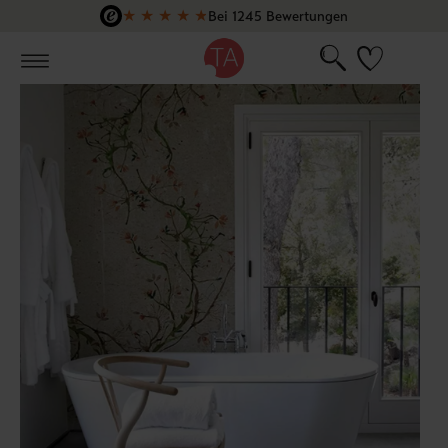
★
★
★
★
★
Bei 1245 Bewertungen
Zum Hauptinhalt springen