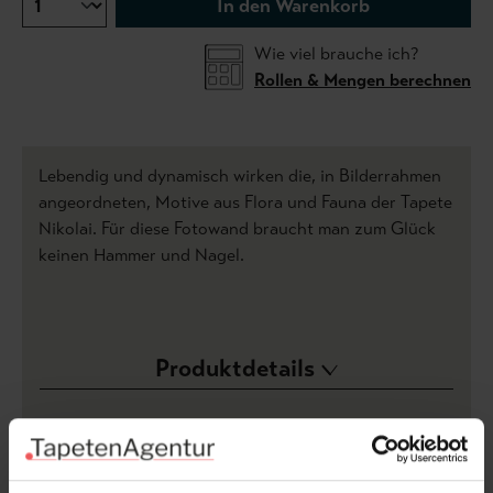
In den Warenkorb
Wie viel brauche ich?
Rollen & Mengen berechnen
Lebendig und dynamisch wirken die, in Bilderrahmen
angeordneten, Motive aus Flora und Fauna der Tapete
Nikolai. Für diese Fotowand braucht man zum Glück
keinen Hammer und Nagel.
Produktdetails
Versand & Zahlung
Bewertungen