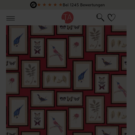
★
★
★
★
★
Bei 1245 Bewertungen
Zum Hauptinhalt springen