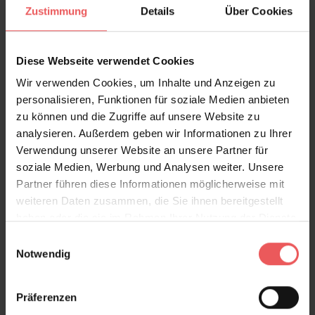
Zustimmung
Details
Über Cookies
FAQ
Teilen!
Diese Webseite verwendet Cookies
Wir verwenden Cookies, um Inhalte und Anzeigen zu
personalisieren, Funktionen für soziale Medien anbieten
zu können und die Zugriffe auf unsere Website zu
Sie haben Fragen zum Produkt?
analysieren. Außerdem geben wir Informationen zu Ihrer
Frage stellen
Verwendung unserer Website an unsere Partner für
+49 (0)221 932 81 82
soziale Medien, Werbung und Analysen weiter. Unsere
Partner führen diese Informationen möglicherweise mit
weiteren Daten zusammen, die Sie ihnen bereitgestellt
haben oder die sie im Rahmen Ihrer Nutzung der Dienste
gesammelt haben.
Einwilligungsauswahl
Produktgalerie überspringen
Varianten
Notwendig
Präferenzen