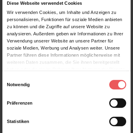
Diese Webseite verwendet Cookies
Sie haben Fragen zum Produkt?
Wir verwenden Cookies, um Inhalte und Anzeigen zu
Frage stellen
personalisieren, Funktionen für soziale Medien anbieten
+49 (0)221 932 81 82
zu können und die Zugriffe auf unsere Website zu
analysieren. Außerdem geben wir Informationen zu Ihrer
Verwendung unserer Website an unsere Partner für
soziale Medien, Werbung und Analysen weiter. Unsere
Partner führen diese Informationen möglicherweise mit
Produktgalerie überspringen
Varianten
weiteren Daten zusammen, die Sie ihnen bereitgestellt
haben oder die sie im Rahmen Ihrer Nutzung der Dienste
gesammelt haben.
Einwilligungsauswahl
Notwendig
Präferenzen
Statistiken