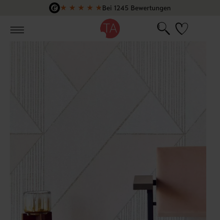
★
★
★
★
★
Bei 1245 Bewertungen
Zum Hauptinhalt springen