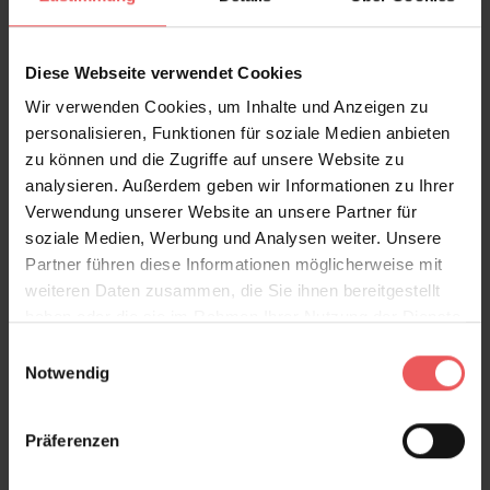
FAQ
Teilen!
Diese Webseite verwendet Cookies
Wir verwenden Cookies, um Inhalte und Anzeigen zu
personalisieren, Funktionen für soziale Medien anbieten
Sie haben Fragen zum Produkt?
zu können und die Zugriffe auf unsere Website zu
Frage stellen
analysieren. Außerdem geben wir Informationen zu Ihrer
Verwendung unserer Website an unsere Partner für
+49 (0)221 932 81 82
soziale Medien, Werbung und Analysen weiter. Unsere
Partner führen diese Informationen möglicherweise mit
weiteren Daten zusammen, die Sie ihnen bereitgestellt
haben oder die sie im Rahmen Ihrer Nutzung der Dienste
Produktgalerie überspringen
Varianten
gesammelt haben.
Einwilligungsauswahl
Notwendig
Präferenzen