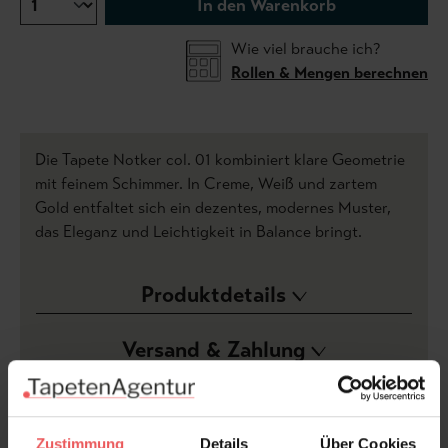
In den Warenkorb
Wie viel brauche ich?
Rollen & Mengen berechnen
Die Tapete Notker col. 01 kombiniert klare Geometrie
mit feinem Schimmer. In Creme, Weiß und zartem
Gold entfaltet sich ein dezentes, modernes Muster,
das Eleganz und Leichtigkeit in Balance bringt.
Produktdetails
Versand & Zahlung
Bewertungen
Zustimmung
Details
Über Cookies