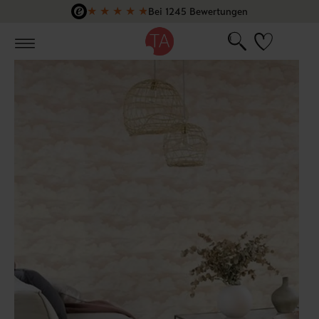
★
★
★
★
★
Bei 1245 Bewertungen
Zum Hauptinhalt springen