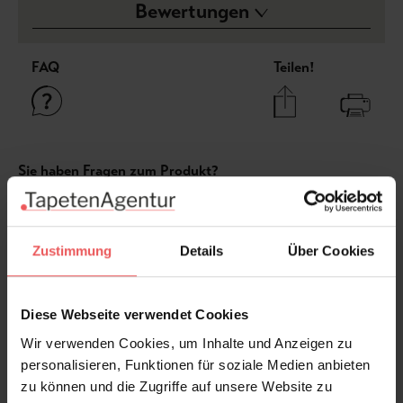
Bewertungen
FAQ
Teilen!
Sie haben Fragen zum Produkt?
Frage stellen
+49 (0)221 932 81 82
Zustimmung
Details
Über Cookies
Diese Webseite verwendet Cookies
Produktgalerie überspringen
Varianten
Wir verwenden Cookies, um Inhalte und Anzeigen zu
personalisieren, Funktionen für soziale Medien anbieten
zu können und die Zugriffe auf unsere Website zu