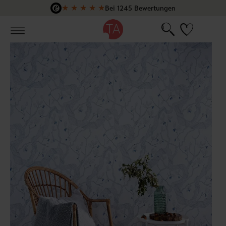
★
★
★
★
★
Bei 1245 Bewertungen
Zum Hauptinhalt springen