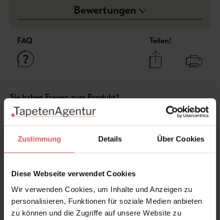
Bewertungen
FAQ
Teilen!
Sie haben Fragen zum Produkt?
Frage stellen
+49 (0)221 932 81 82
Zustimmung
Details
Über Cookies
Diese Webseite verwendet Cookies
Produktgalerie überspringen
Varianten
Wir verwenden Cookies, um Inhalte und Anzeigen zu
personalisieren, Funktionen für soziale Medien anbieten
zu können und die Zugriffe auf unsere Website zu