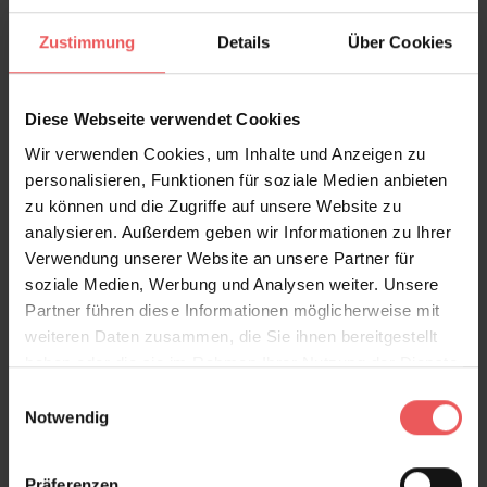
Zustimmung
Details
Über Cookies
FAQ
Teilen!
Diese Webseite verwendet Cookies
Wir verwenden Cookies, um Inhalte und Anzeigen zu
Sie haben Fragen zum Produkt?
personalisieren, Funktionen für soziale Medien anbieten
Frage stellen
zu können und die Zugriffe auf unsere Website zu
analysieren. Außerdem geben wir Informationen zu Ihrer
+49 (0)221 932 81 82
Verwendung unserer Website an unsere Partner für
soziale Medien, Werbung und Analysen weiter. Unsere
Partner führen diese Informationen möglicherweise mit
weiteren Daten zusammen, die Sie ihnen bereitgestellt
Produktgalerie überspringen
Varianten
haben oder die sie im Rahmen Ihrer Nutzung der Dienste
gesammelt haben.
Einwilligungsauswahl
Notwendig
Präferenzen