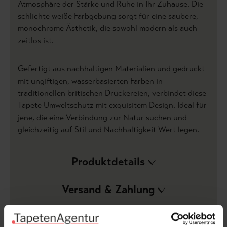
Atmosphäre der Stärke und Ruhe in Ihr Zuhause. Die
schlichte weiße Farbgebung sorgt für eine saubere,
monochrome Ästhetik, die sowohl modern als auch
zeitlos ist.
Gefertigt aus nachhaltigen Materialien und gedruckt
mit ungiftigen, wasserbasierten Farben in
traditionellen britischen Druckereien, verbindet diese
Tapete Umweltschutz mit exquisitem Design. Ideal für
jene, die eine Verbindung zur Natur suchen und
gleichzeitig auf Stil und Nachhaltigkeit Wert legen.
Produktdetails
Versand & Zahlung
Bewertungen