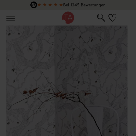
★
★
★
★
★
Bei 1245 Bewertungen
Zum Hauptinhalt springen