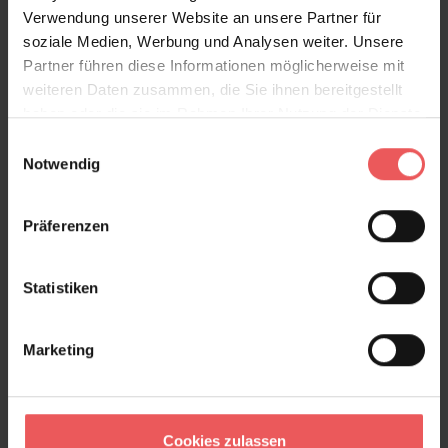
Verwendung unserer Website an unsere Partner für
also ermutigen wir Sie, mutig mit Gelb umzugehen
soziale Medien, Werbung und Analysen weiter. Unsere
und Glück in Ihrem Zuhause zu finden!
Partner führen diese Informationen möglicherweise mit
weiteren Daten zusammen, die Sie ihnen bereitgestellt
Produktdetails
haben oder die sie im Rahmen Ihrer Nutzung der Dienste
gesammelt haben.
Einwilligungsauswahl
Versand & Zahlung
Notwendig
Bewertungen
Präferenzen
FAQ
Teilen!
Statistiken
Marketing
Sie haben Fragen zum Produkt?
Frage stellen
Cookies zulassen