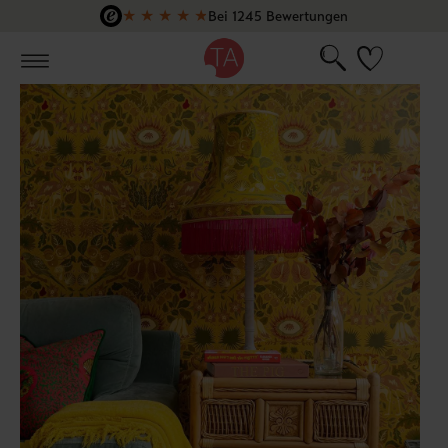
★
★
★
★
★
Bei 1245 Bewertungen
Zum Hauptinhalt springen