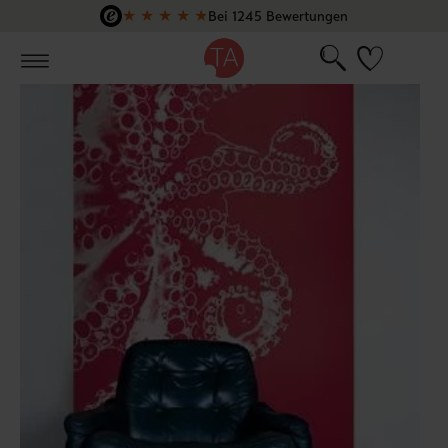
★
★
★
★
★
Bei 1245 Bewertungen
Zum Hauptinhalt springen