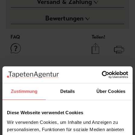
Versand & Zahlung
Bewertungen
FAQ
Teilen!
Sie haben Fragen zum Produkt?
Frage stellen
+49 (0)221 932 81 82
Zustimmung
Details
Über Cookies
Diese Webseite verwendet Cookies
Wir verwenden Cookies, um Inhalte und Anzeigen zu
Produktgalerie überspringen
Varianten
personalisieren, Funktionen für soziale Medien anbieten