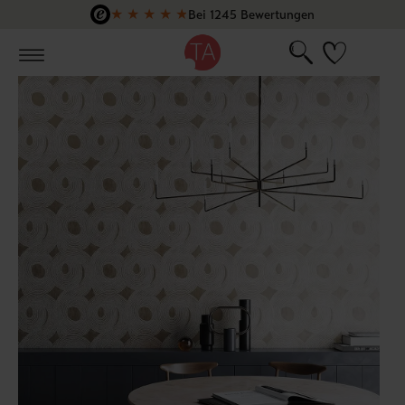
★
★
★
★
★
Bei 1245 Bewertungen
Zum Hauptinhalt springen