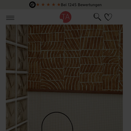
★
★
★
★
★
Bei 1245 Bewertungen
Zum Hauptinhalt springen