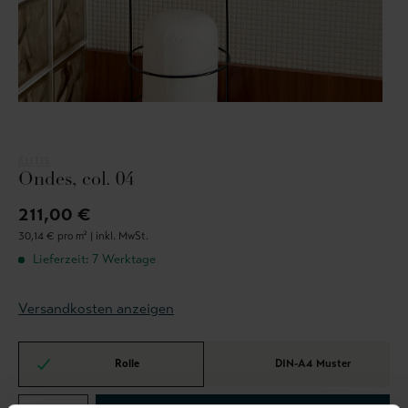
ÈLITIS
Ondes, col. 04
211,00 €
30,14 € pro m² |
inkl. MwSt.
Lieferzeit: 7 Werktage
Versandkosten anzeigen
Rolle
DIN-A4 Muster