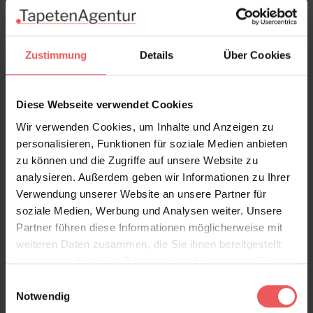
In den Warenkorb
Wie viel brauche ich?
Rollen & Mengen berechnen
Zustimmung
Details
Über Cookies
Diese Webseite verwendet Cookies
Produktdetails
Wir verwenden Cookies, um Inhalte und Anzeigen zu
personalisieren, Funktionen für soziale Medien anbieten
zu können und die Zugriffe auf unsere Website zu
Versand & Zahlung
analysieren. Außerdem geben wir Informationen zu Ihrer
Verwendung unserer Website an unsere Partner für
Bewertungen
soziale Medien, Werbung und Analysen weiter. Unsere
Partner führen diese Informationen möglicherweise mit
weiteren Daten zusammen, die Sie ihnen bereitgestellt
FAQ
Teilen!
haben oder die sie im Rahmen Ihrer Nutzung der Dienste
gesammelt haben.
Einwilligungsauswahl
Notwendig