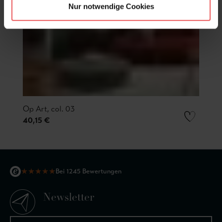
Nur notwendige Cookies
Op Art, col. 03
40,15 €
★
★
★
★
★
Bei 1245 Bewertungen
Newsletter