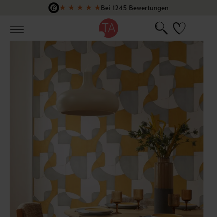
★
★
★
★
★
Bei 1245 Bewertungen
Zum Hauptinhalt springen