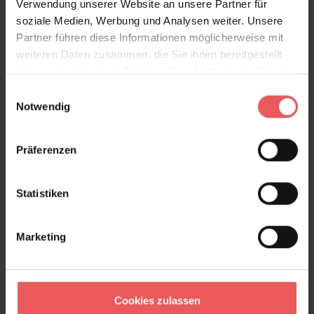
Verwendung unserer Website an unsere Partner für
klassischen Räumen zu setzen.
soziale Medien, Werbung und Analysen weiter. Unsere
Partner führen diese Informationen möglicherweise mit
weiteren Daten zusammen, die Sie ihnen bereitgestellt
Produktdetails
haben oder die sie im Rahmen Ihrer Nutzung der Dienste
gesammelt haben.
Einwilligungsauswahl
Versand & Zahlung
Notwendig
Bewertungen
Präferenzen
FAQ
Teilen!
Statistiken
Marketing
Sie haben Fragen zum Produkt?
Frage stellen
Cookies zulassen
+49 (0)221 932 81 82