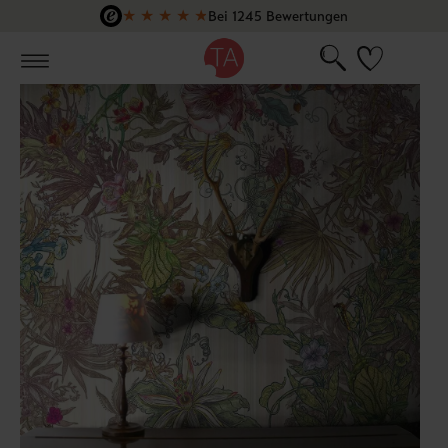
★
★
★
★
★
Bei 1245 Bewertungen
Zum Hauptinhalt springen