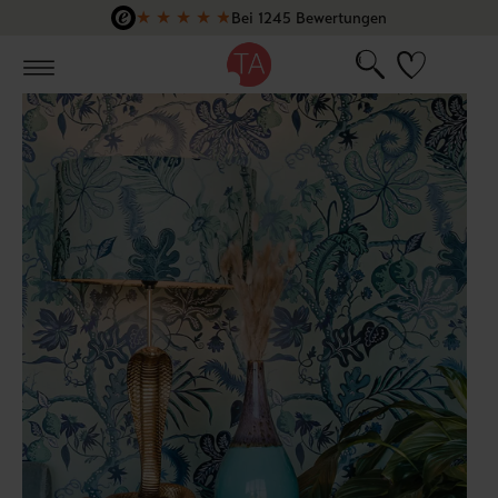
★
★
★
★
★
Bei 1245 Bewertungen
Zum Hauptinhalt springen