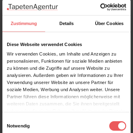
In den Warenkorb
Wie viel brauche ich?
Rollen & Mengen berechnen
Zustimmung
Details
Über Cookies
Diese Webseite verwendet Cookies
Produktdetails
Wir verwenden Cookies, um Inhalte und Anzeigen zu
personalisieren, Funktionen für soziale Medien anbieten
zu können und die Zugriffe auf unsere Website zu
Versand & Zahlung
analysieren. Außerdem geben wir Informationen zu Ihrer
Verwendung unserer Website an unsere Partner für
Bewertungen
soziale Medien, Werbung und Analysen weiter. Unsere
Partner führen diese Informationen möglicherweise mit
weiteren Daten zusammen, die Sie ihnen bereitgestellt
FAQ
Teilen!
haben oder die sie im Rahmen Ihrer Nutzung der Dienste
gesammelt haben.
Einwilligungsauswahl
Notwendig