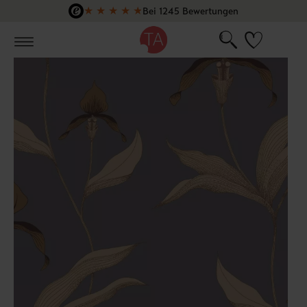
★
★
★
★
★
Bei 1245 Bewertungen
Zum Hauptinhalt springen