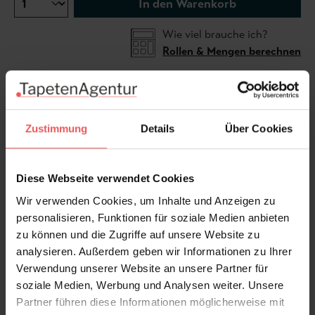
In den Warenkorb
Wie viel brauche ich?
Rollen & Mengen berechnen
Die Tapete "Orchid" präsentiert ein beeindruckendes
Orchideenmuster. Orchideen erstrecken sich
Zustimmung
Details
Über Cookies
großflächig auf der Tapete. Die auffälligen Blüten
ruhen dabei auf länglichen Blätter. Dieses einladende
Diese Webseite verwendet Cookies
Design eignet sich hervorragend für das
Wohnzimmer, aber auch für ein verspielt
Wir verwenden Cookies, um Inhalte und Anzeigen zu
eingerichtetes Schlafzimmer, wo es einen charmanten
personalisieren, Funktionen für soziale Medien anbieten
Lebensraum schafft.
zu können und die Zugriffe auf unsere Website zu
analysieren. Außerdem geben wir Informationen zu Ihrer
Verwendung unserer Website an unsere Partner für
Produktdetails
soziale Medien, Werbung und Analysen weiter. Unsere
Partner führen diese Informationen möglicherweise mit
Versand & Zahlung