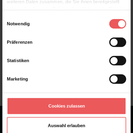
weiteren Daten zusammen, die Sie ihnen bereitgestellt
haben oder die sie im Rahmen Ihrer Nutzung der Dienste
Bewertungen
gesammelt haben.
Einwilligungsauswahl
Notwendig
FAQ
Teilen!
Präferenzen
Statistiken
Sie haben Fragen zum Produkt?
Frage stellen
Marketing
+49 (0)221 932 81 82
Cookies zulassen
★
★
★
★
★
Bei 1245 Bewertungen
Auswahl erlauben