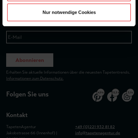
Newsletter
Nur notwendige Cookies
Abonnieren
Erhalten Sie aktuelle Informationen über die neuesten Tapetentrends.
Informationen zum Datenschutz.
Folgen Sie uns
4,9 k
32,5 k
3,1 k
Kontakt
TapetenAgentur
+49 (0)221 932 81 82
Jakobstrasse 66 (Innenhof) |
info@tapetenagentur.de