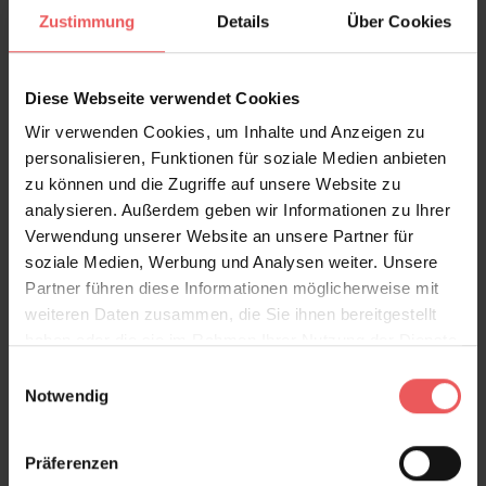
Bewertungen
Zustimmung
Details
Über Cookies
FAQ
Teilen!
Diese Webseite verwendet Cookies
Wir verwenden Cookies, um Inhalte und Anzeigen zu
personalisieren, Funktionen für soziale Medien anbieten
zu können und die Zugriffe auf unsere Website zu
Sie haben Fragen zum Produkt?
analysieren. Außerdem geben wir Informationen zu Ihrer
Frage stellen
Verwendung unserer Website an unsere Partner für
soziale Medien, Werbung und Analysen weiter. Unsere
+49 (0)221 932 81 82
Partner führen diese Informationen möglicherweise mit
weiteren Daten zusammen, die Sie ihnen bereitgestellt
haben oder die sie im Rahmen Ihrer Nutzung der Dienste
gesammelt haben.
Einwilligungsauswahl
Produktgalerie überspringen
Varianten
Notwendig
Präferenzen