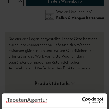
In den Warenkorb
Wie viel brauche ich?
Rollen & Mengen berechnen
Die aus vier Lagen hergestellte Tapete Otto besticht
durch ihre wunderschöne Tiefe und den Wechsel
zwischen glänzenden und matten Oberflächen. Sie
erinnert an das Werk von Otto Wagner, dem
Begründer der modernen österreichischen
Architektur und Verfechter des Funktionalismus.
Produktdetails
Versand & Zahlung