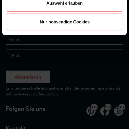
Auswahl erlauben
★
★
★
★
★
Bei 1245 Bewertungen
Nur notwendige Cookies
Newsletter
Abonnieren
Erhalten Sie aktuelle Informationen über die neuesten Tapetentrends.
Informationen zum Datenschutz.
Folgen Sie uns
4,9 k
32,5 k
3,1 k
Kontakt