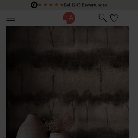
★
★
★
★
★
Bei 1245 Bewertungen
Zum Hauptinhalt springen