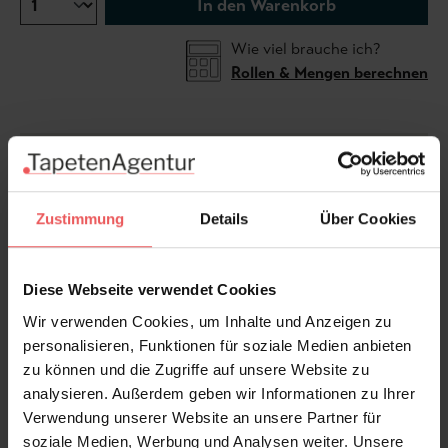
In den Warenkorb
Wie viel brauche ich?
Rollen & Mengen berechnen
Die Tapete Ourika Trees von Coordonné ist wirklich
ein Werk mit Tiefenwirkung. Das mystische
Wandmotiv zeigt einen dichten Baumhain in sanften
Zustimmung
Details
Über Cookies
Stein- und Erdtönen und ist - von Pflanzen inspiriert -
Teil der Berber-Kollektion. Dichte Baumgruppen
bekleiden auf diesem Werk die Terrassen des Ourika-
Diese Webseite verwendet Cookies
Tals. Rauchig und atmosphärisch vermittelt das
Wir verwenden Cookies, um Inhalte und Anzeigen zu
Design Ruhe und Weite. Setzen Sie einen
personalisieren, Funktionen für soziale Medien anbieten
charismatishen Akzent in Wohnzimmer, Schlafzimmer
zu können und die Zugriffe auf unsere Website zu
oder Büro. Hochwertiges Vliestapetenmaterial sorgt
analysieren. Außerdem geben wir Informationen zu Ihrer
für langlebige Oberfläche und klare Details.
Verwendung unserer Website an unsere Partner für
soziale Medien, Werbung und Analysen weiter. Unsere