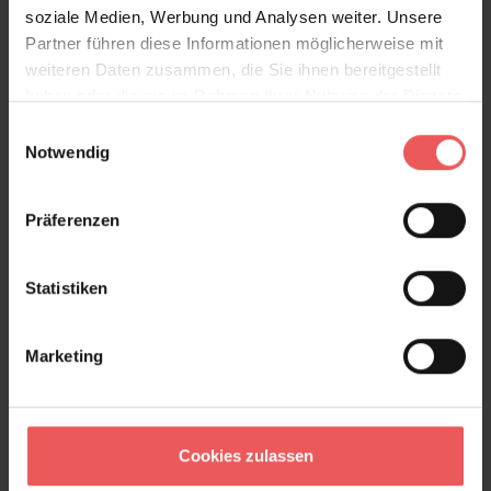
soziale Medien, Werbung und Analysen weiter. Unsere
Partner führen diese Informationen möglicherweise mit
Produktdetails
weiteren Daten zusammen, die Sie ihnen bereitgestellt
haben oder die sie im Rahmen Ihrer Nutzung der Dienste
Versand & Zahlung
gesammelt haben.
Einwilligungsauswahl
Notwendig
Bewertungen
Präferenzen
FAQ
Teilen!
Statistiken
Marketing
Sie haben Fragen zum Produkt?
Frage stellen
+49 (0)221 932 81 82
Cookies zulassen