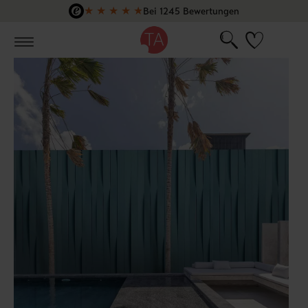
★
★
★
★
★
Bei 1245 Bewertungen
Zum Hauptinhalt springen