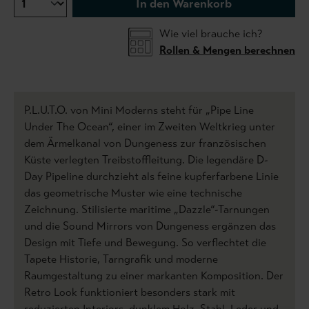
In den Warenkorb
Wie viel brauche ich?
Rollen & Mengen berechnen
P.L.U.T.O. von Mini Moderns steht für „Pipe Line
Under The Ocean“, einer im Zweiten Weltkrieg unter
dem Ärmelkanal von Dungeness zur französischen
Küste verlegten Treibstoffleitung. Die legendäre D-
Day Pipeline durchzieht als feine kupferfarbene Linie
das geometrische Muster wie eine technische
Zeichnung. Stilisierte maritime „Dazzle“-Tarnungen
und die Sound Mirrors von Dungeness ergänzen das
Design mit Tiefe und Bewegung. So verflechtet die
Tapete Historie, Tarngrafik und moderne
Raumgestaltung zu einer markanten Komposition. Der
Retro Look funktioniert besonders stark mit
reduzierten Interiors, dunklem Holz, Stahl, Leder und