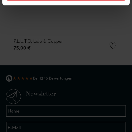
P.L.U.T.O, Lido & Copper
75,00 €
★
★
★
★
★
Bei 1245 Bewertungen
Newsletter