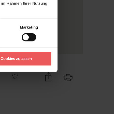
me
ie im Rahmen Ihrer Nutzung
skleber
l
fmeter
Marketing
andi
o
, Flur
, Wohnzimmer
Cookies zulassen
Zu Favoriten
Teilen!