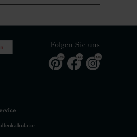
Folgen Sie uns
en
4,9 k
32,5 k
3,1 k
ervice
ollenkalkulator