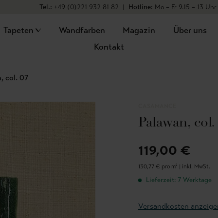
Tel.:
+49 (0)221 932 81 82
|
Hotline:
Mo – Fr 9.15 – 13 Uhr
Tapeten
Wandfarben
Magazin
Über uns
Kontakt
, col. 07
CASAMANCE
Palawan, col.
119,00 €
130,77 € pro m² |
inkl. MwSt.
Lieferzeit: 7 Werktage
Versandkosten anzeige