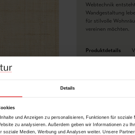
Webtechnik entsteht
Wandgestaltung lebe
für stilvolle Wohnrä
vereinen möchten.
Produktdetails
V
Z
Abmessungen:
Bre
Details
Hersteller:
Cas
Abw
lic
Bemerkenswert:
Cookies
Wan
nhalte und Anzeigen zu personalisieren, Funktionen für soziale
Zei
Website zu analysieren. Außerdem geben wir Informationen zu I
Design:
Nat
r soziale Medien, Werbung und Analysen weiter. Unsere Partner