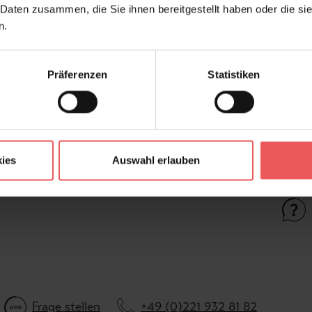
Farbton:
Cre
 Daten zusammen, die Sie ihnen bereitgestellt haben oder die s
Kleber:
Vlie
n.
Kollektion:
Sola
Konfektionierung:
Lau
Präferenzen
Statistiken
Stil:
Jap
Wohnwelten:
Bür
ies
Auswahl erlauben
FAQ
Frage stellen
+49 (0)221 932 81 82