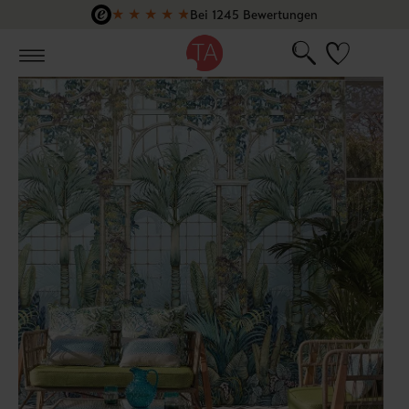
★
★
★
★
★
Bei 1245 Bewertungen
Zum Hauptinhalt springen