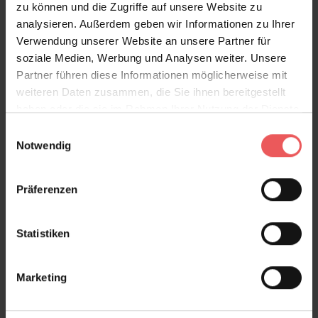
zu können und die Zugriffe auf unsere Website zu
Produktdetails
analysieren. Außerdem geben wir Informationen zu Ihrer
Verwendung unserer Website an unsere Partner für
Versand & Zahlung
soziale Medien, Werbung und Analysen weiter. Unsere
Partner führen diese Informationen möglicherweise mit
Bewertungen
weiteren Daten zusammen, die Sie ihnen bereitgestellt
haben oder die sie im Rahmen Ihrer Nutzung der Dienste
gesammelt haben.
Einwilligungsauswahl
FAQ
Teilen!
Notwendig
Präferenzen
Sie haben Fragen zum Produkt?
Statistiken
Frage stellen
+49 (0)221 932 81 82
Marketing